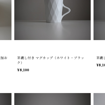
追加お
茶漉し付き マグカップ（ホワイト・ブラッ
茶漉
ク）
¥8,1
¥8,100