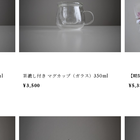
l
茶漉し付き マグカップ（ガラス）350ml
【期
¥3,500
¥5,3