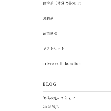
台湾茶（体質改善SET）
薬膳茶
台湾茶器
SET
ギフトセット
茶壺
artvre collaboration
茶海
BLOG
茶杯
価格改定のお知らせ
2026/5/3
茶荷