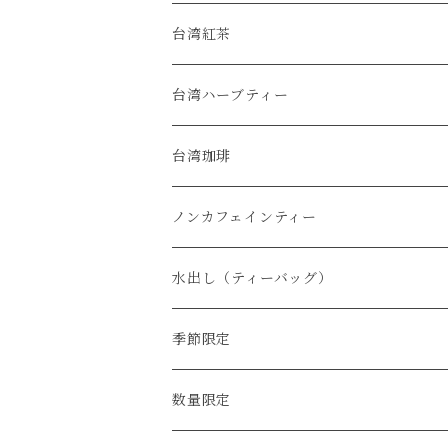
烏龍茶
台湾紅茶
緑茶
台湾ハーブティー
普洱茶
台湾珈琲
白茶
ノンカフェインティー
水出し（ティーバッグ）
季節限定
数量限定