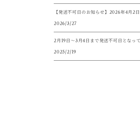
【発送不可日のお知らせ】2026年4月2日-
茶盤
2026/3/27
茶通・茶匙・茶挟・茶則
2月19日〜3月4日まで発送不可日となっ
2025/2/19
水出しボトル
茶漉し付き マグカップ