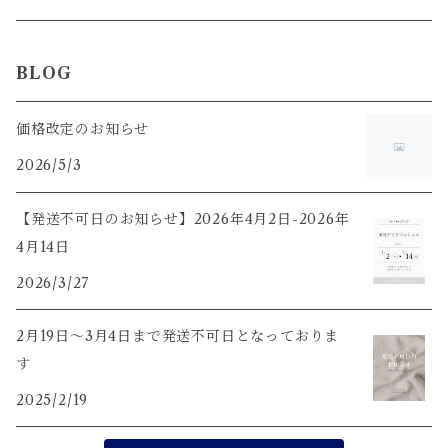
茶海
BLOG
茶杯
価格改定のお知らせ
2026/5/3
茶荷
【発送不可日のお知らせ】2026年4月2日-2026年
茶盤
4月14日
2026/3/27
茶通・茶匙・茶挟・茶則
2月19日〜3月4日まで発送不可日となっておりま
水出しボトル
す
2025/2/19
茶漉し付き マグカップ