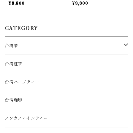
¥8,800
¥8,800
CATEGORY
台湾茶
烏龍茶
台湾紅茶
緑茶
台湾ハーブティー
普洱茶
台湾珈琲
白茶
ノンカフェインティー