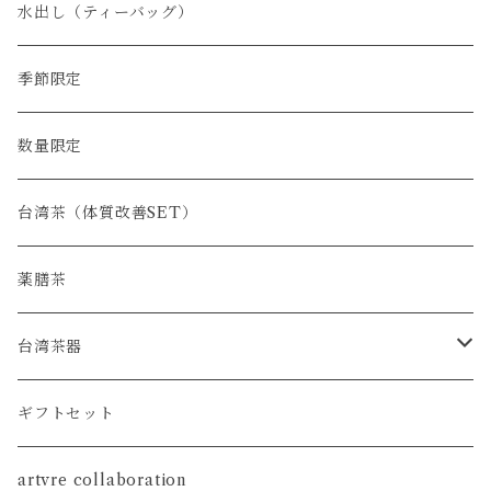
水出し（ティーバッグ）
季節限定
数量限定
台湾茶（体質改善SET）
薬膳茶
台湾茶器
SET
ギフトセット
茶壺
artvre collaboration