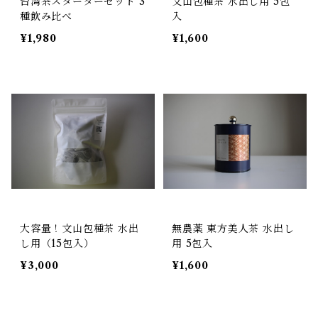
台湾茶スターターセット 3
文山包種茶 水出し用 5包
種飲み比べ
入
¥1,980
¥1,600
大容量！文山包種茶 水出
無農薬 東方美人茶 水出し
し用（15包入）
用 5包入
¥3,000
¥1,600