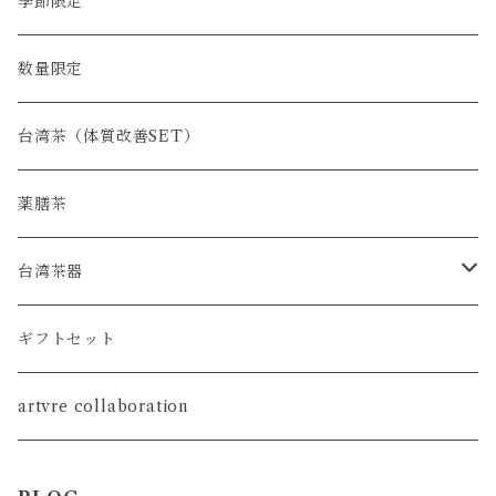
季節限定
数量限定
台湾茶（体質改善SET）
薬膳茶
台湾茶器
SET
ギフトセット
茶壺
artvre collaboration
茶海