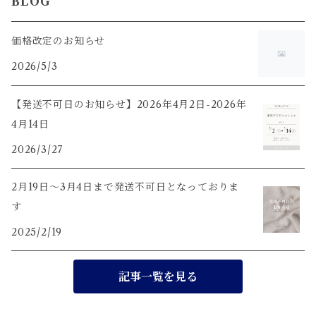
BLOG
茶杯
価格改定のお知らせ
2026/5/3
茶荷
【発送不可日のお知らせ】2026年4月2日-2026年
茶盤
4月14日
2026/3/27
茶通・茶匙・茶挟・茶則
2月19日〜3月4日まで発送不可日となっておりま
水出しボトル
す
2025/2/19
茶漉し付き マグカップ
記事一覧を見る