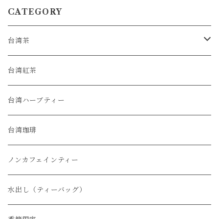
CATEGORY
台湾茶
烏龍茶
台湾紅茶
緑茶
台湾ハーブティー
普洱茶
台湾珈琲
白茶
ノンカフェインティー
水出し（ティーバッグ）