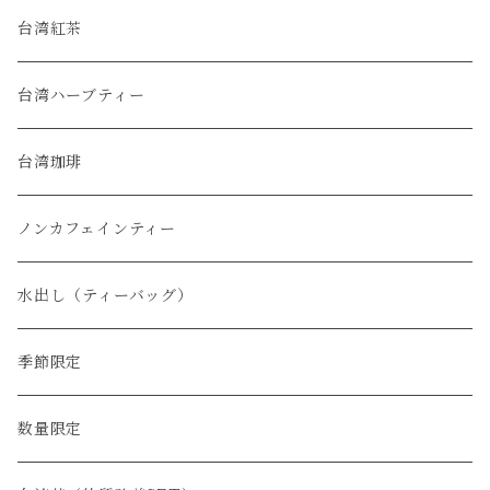
烏龍茶
台湾紅茶
緑茶
台湾ハーブティー
普洱茶
台湾珈琲
白茶
ノンカフェインティー
水出し（ティーバッグ）
季節限定
数量限定