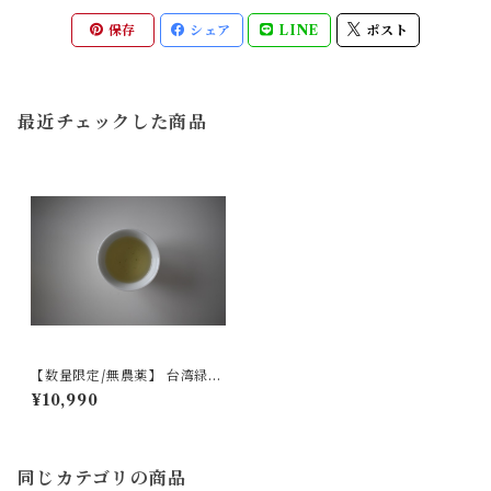
保存
シェア
LINE
ポスト
最近チェックした商品
【数量限定/無農薬】 台湾緑茶
150g
¥10,990
同じカテゴリの商品