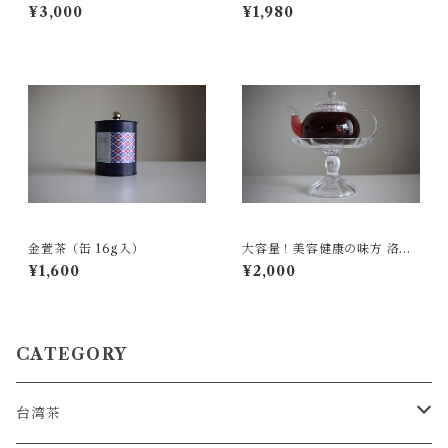
比べ
¥3,000
¥1,980
金萱茶（缶 16g入）
大容量！美容健康の味方 洛神
茶 150g
¥1,600
¥2,000
CATEGORY
台湾茶