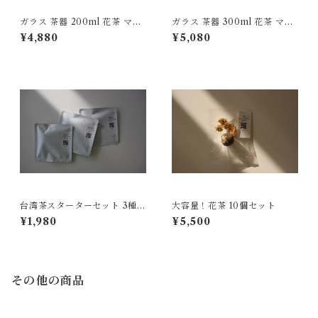
ガラス 茶器 200ml 花茶 マイ
ガラス 茶器 300ml 花茶 マイ
カイカ茶付
カイカ茶付
¥4,880
¥5,080
台湾茶スターターセット 3種飲
大容量！花茶 10個セット
み比べ
¥1,980
¥5,500
その他の商品