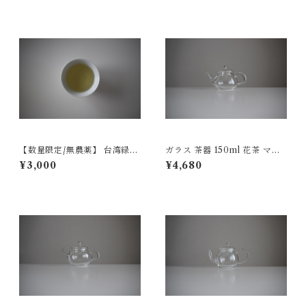
【数量限定/無農薬】 台湾緑茶
ガラス 茶器 150ml 花茶 マイ
30g
カイカ茶付
¥3,000
¥4,680