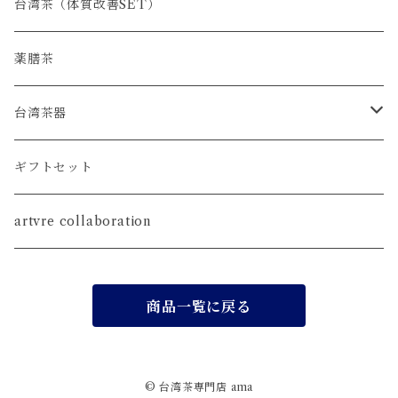
台湾茶（体質改善SET）
薬膳茶
台湾茶器
SET
ギフトセット
茶壺
artvre collaboration
茶海
商品一覧に戻る
茶杯
茶荷
© 台湾茶専門店 ama