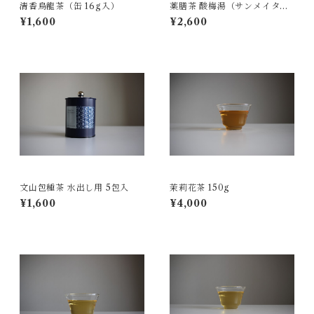
清香烏龍茶（缶 16g入）
薬膳茶 酸梅湯（サンメイタ
ン）10包入
¥1,600
¥2,600
文山包種茶 水出し用 5包入
茉莉花茶 150g
¥1,600
¥4,000