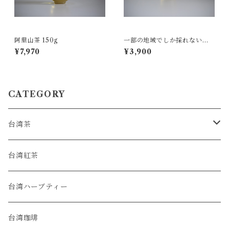
阿里山茶 150g
一部の地域でしか採れない文
山茶の茶枝 150g
¥7,970
¥3,900
CATEGORY
台湾茶
烏龍茶
台湾紅茶
緑茶
台湾ハーブティー
普洱茶
台湾珈琲