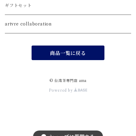
SET
ギフトセット
茶壺
artvre collaboration
茶海
商品一覧に戻る
茶杯
茶荷
© 台湾茶専門店 ama
Powered by
茶盤
茶通・茶匙・茶挟・茶則
水出しボトル