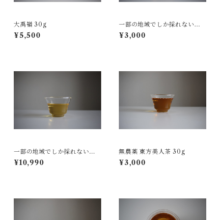
大禹嶺 30g
一部の地域でしか採れない文
山茶 30g
¥5,500
¥3,000
一部の地域でしか採れない文
無農薬 東方美人茶 30g
山茶 150g
¥10,990
¥3,000