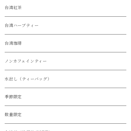
烏龍茶
台湾紅茶
緑茶
台湾ハーブティー
普洱茶
台湾珈琲
白茶
ノンカフェインティー
水出し（ティーバッグ）
季節限定
数量限定