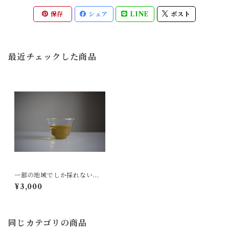
保存
シェア
LINE
ポスト
最近チェックした商品
一部の地域でしか採れない文
山茶 30g
¥3,000
同じカテゴリの商品