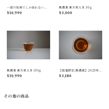
一部の地域でしか採れない文
無農薬 東方美人茶 30g
山茶 150g
¥10,990
¥3,000
無農薬 東方美人茶 150g
【数量限定/無農薬】2025年
（春夏）貴妃烏龍茶 50g
¥10,990
¥3,180
その他の商品