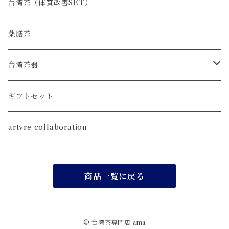
台湾茶（体質改善SET）
薬膳茶
台湾茶器
SET
ギフトセット
茶壺
artvre collaboration
茶海
商品一覧に戻る
茶杯
茶荷
© 台湾茶専門店 ama