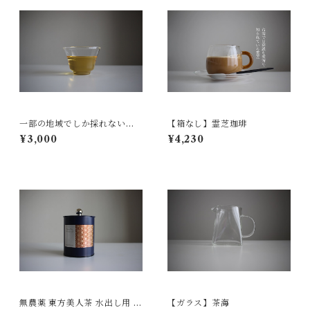
一部の地域でしか採れない文
【箱なし】霊芝珈琲
山茶 30g
¥3,000
¥4,230
無農薬 東方美人茶 水出し用 5
【ガラス】茶海