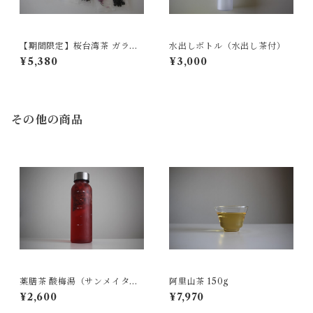
【期間限定】桜台湾茶 ガラス
水出しボトル（水出し茶付）
茶器 200ml
¥5,380
¥3,000
その他の商品
薬膳茶 酸梅湯（サンメイタ
阿里山茶 150g
ン）10包入
¥2,600
¥7,970