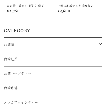
大容量！蕾から花開く 菊茶 10
一部の地域でしか採れない文
0g
山茶の茶枝 50g
¥3,950
¥2,600
CATEGORY
台湾茶
烏龍茶
台湾紅茶
緑茶
台湾ハーブティー
普洱茶
台湾珈琲
白茶
ノンカフェインティー