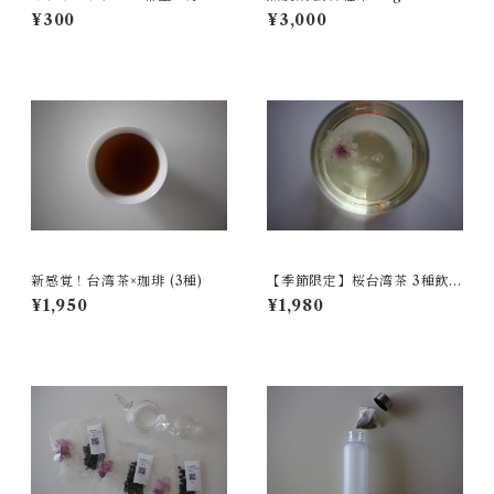
こちらを追加お願いいたしま
¥300
¥3,000
す
新感覚！台湾茶×珈琲 (3種)
【季節限定】桜台湾茶 3種飲み
比べ
¥1,950
¥1,980