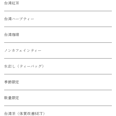
烏龍茶
台湾紅茶
緑茶
台湾ハーブティー
普洱茶
台湾珈琲
白茶
ノンカフェインティー
水出し（ティーバッグ）
季節限定
数量限定
台湾茶（体質改善SET）