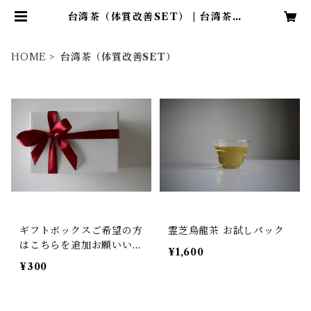
台湾茶（体質改善SET） | 台湾茶専
門店 ama
HOME
台湾茶（体質改善SET）
ギフトボックスご希望の方
霊芝烏龍茶 お試しパック
はこちらを追加お願いいた
¥1,600
します
¥300