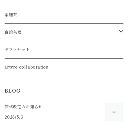
薬膳茶
台湾茶器
SET
ギフトセット
茶壺
artvre collaboration
茶海
BLOG
茶杯
価格改定のお知らせ
2026/5/3
茶荷