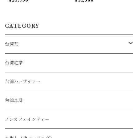
¥23,950
¥31,500
CATEGORY
台湾茶
烏龍茶
台湾紅茶
緑茶
台湾ハーブティー
普洱茶
台湾珈琲
白茶
ノンカフェインティー