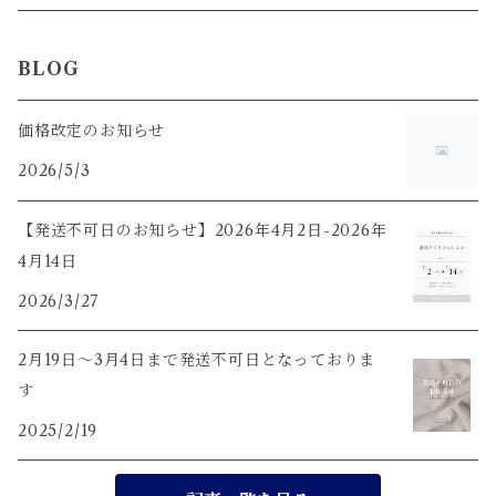
茶海
BLOG
茶杯
価格改定のお知らせ
2026/5/3
茶荷
【発送不可日のお知らせ】2026年4月2日-2026年
茶盤
4月14日
2026/3/27
茶通・茶匙・茶挟・茶則
2月19日〜3月4日まで発送不可日となっておりま
水出しボトル
す
2025/2/19
茶漉し付き マグカップ