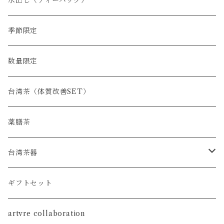
水出し（ティーバッグ）
季節限定
数量限定
台湾茶（体質改善SET）
薬膳茶
台湾茶器
SET
ギフトセット
茶壺
artvre collaboration