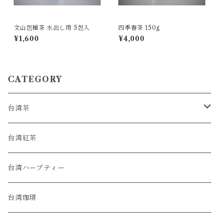
文山包種茶 水出し用 5包入
四季春茶 150g
¥1,600
¥4,000
CATEGORY
台湾茶
烏龍茶
台湾紅茶
緑茶
台湾ハーブティー
普洱茶
台湾珈琲