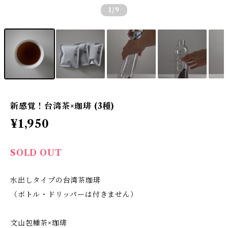
1
/9
新感覚！台湾茶×珈琲 (3種)
¥1,950
SOLD OUT
水出しタイプの台湾茶珈琲
（ボトル・ドリッパーは付きません）
文山包種茶×珈琲