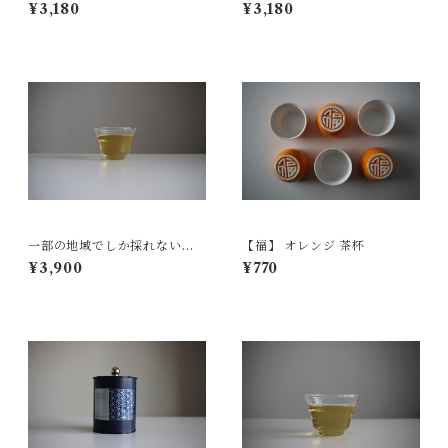
¥3,180
¥3,180
一部の地域でしか採れない文
【福】 オレンジ 茶杯
山茶の茶枝 150g
¥3,900
¥770