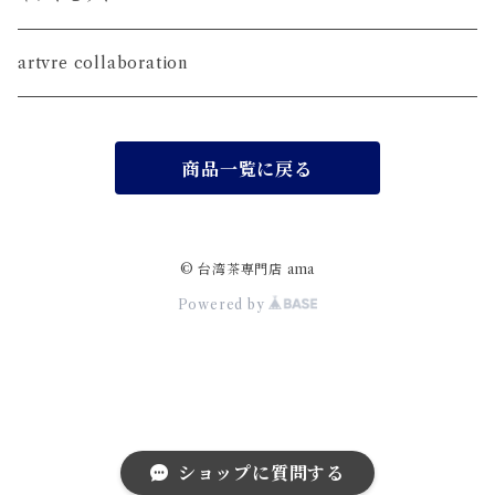
茶壺
artvre collaboration
茶海
商品一覧に戻る
茶杯
茶荷
© 台湾茶専門店 ama
Powered by
茶盤
茶通・茶匙・茶挟・茶則
水出しボトル
ショップに質問する