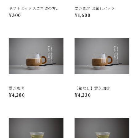
ギフトボックスご希望の方は
霊芝珈琲 お試しパック
こちらを追加お願いいたしま
¥300
¥1,600
す
霊芝珈琲
【箱なし】霊芝珈琲
¥4,280
¥4,230