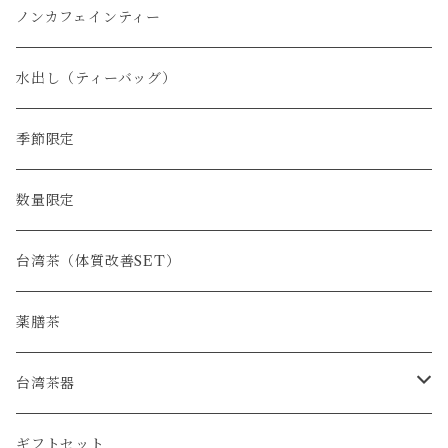
白茶
ノンカフェインティー
水出し（ティーバッグ）
季節限定
数量限定
台湾茶（体質改善SET）
薬膳茶
台湾茶器
SET
ギフトセット